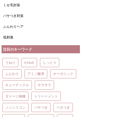
くせ毛対策
パサつき対策
ふんわりヘア
低刺激
注目のキーワード
うねり
かゆみ
しっとり
ふんわり
アミノ酸系
オーガニック
キューティクル
サラサラ
ダメージ補修
トリートメント
ノンシリコン
パサつき
ベタつき