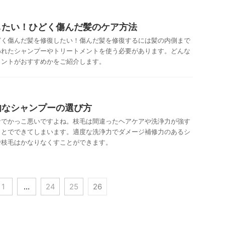
したい！ひどく傷んだ髪のケア方法
どく傷んだ髪を修復したい！傷んだ髪を修復するには髪の内側まで
われたシャンプーやトリートメントを使う必要があります。どんな
メントがおすすめかをご紹介します。
的なシャンプーの選び方
サでかっこ悪いですよね。枝毛は間違ったヘアケアや洗浄力が強す
ことでできてしまいます。適度な洗浄力でダメージ補修力のあるシ
で枝毛はかなりなくすことができます。
1
…
24
25
26