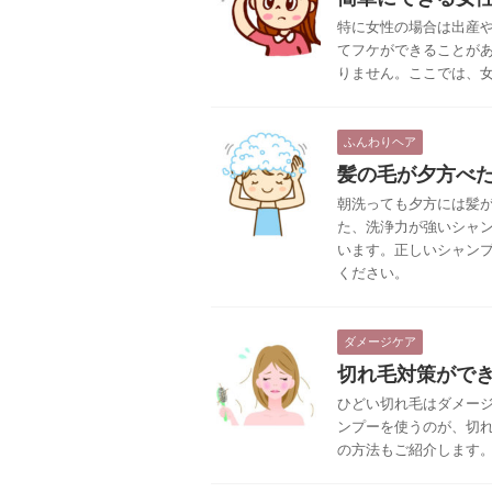
特に女性の場合は出産
てフケができることが
りません。ここでは、
ふんわりヘア
髪の毛が夕方べ
朝洗っても夕方には髪
た、洗浄力が強いシャ
います。正しいシャン
ください。
ダメージケア
切れ毛対策がで
ひどい切れ毛はダメー
ンプーを使うのが、切
の方法もご紹介します