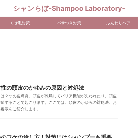
シャンらぼ-Shampoo Laboratory-
くせ毛対策
パサつき対策
ふんわりヘア
女性の頭皮のかゆみの原因と対処法
因は２つの皮膚炎。頭皮が乾燥してバリア機能が失われたり、頭皮
増殖することで起こります。ここでは、頭皮のかゆみの対処法、お
美容液をご紹介します。
性のフケの治し方！対策にはシャンプーも重要