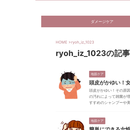
ダメージケア
HOME
>
ryoh_iz_1023
ryoh_iz_1023の記事
地肌ケア
頭皮がかゆい！
頭皮がかゆい！その原
の汚れによって雑菌が
すすめのシャンプーや
地肌ケア
簡単にできる女