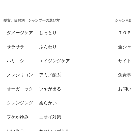
髪質、目的別 シャンプーの選び方
シャンら
ダメージケア
しっとり
ＴＯ
サラサラ
ふんわり
全シ
ハリコシ
エイジングケア
サイ
ノンシリコン
アミノ酸系
免責
オーガニック
ツヤが出る
お問
クレンジング
柔らかい
フケかゆみ
ニオイ対策
いい香り
かわいいボトル