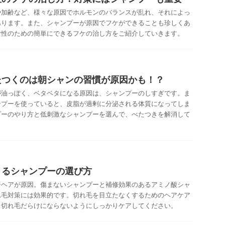
や加齢など、様々な原因でホルモンのバランスが乱れ、それによっ
あります。また、シャンプーが原因でフケができることも珍しくあ
女性のための簡単にできるフケの治し方をご紹介していきます。
たつくのは朝シャンの習慣が原因かも！？
が油っぽく、ベタベタになる原因は、シャンプーのしすぎです。ま
ンプーを使っていると、皮脂が過剰に分泌される体質になってしま
プーのやり方と低刺激なシャンプーを選んで、べたつきを解消して
きるシャンプーの選び方
ジヘアが原因。傷まないシャンプーと補修効果のあるアミノ酸シャ
れ毛対策には効果的です。切れ毛を目立たなくするためのヘアケア
。切れ毛だらけにならないようにしっかりケアしてください。