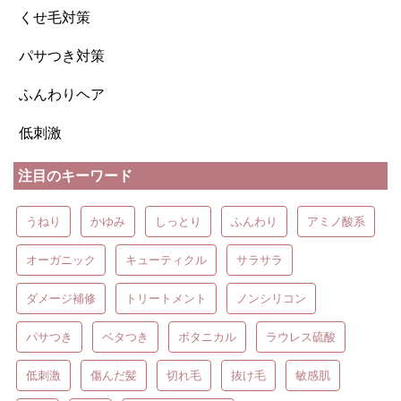
くせ毛対策
パサつき対策
ふんわりヘア
低刺激
注目のキーワード
うねり
かゆみ
しっとり
ふんわり
アミノ酸系
オーガニック
キューティクル
サラサラ
ダメージ補修
トリートメント
ノンシリコン
パサつき
ベタつき
ボタニカル
ラウレス硫酸
低刺激
傷んだ髪
切れ毛
抜け毛
敏感肌