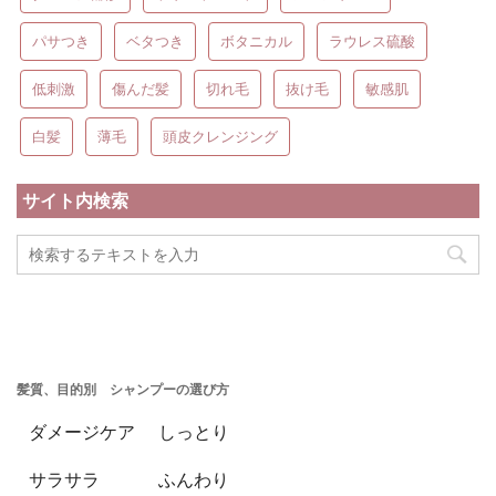
パサつき
ベタつき
ボタニカル
ラウレス硫酸
低刺激
傷んだ髪
切れ毛
抜け毛
敏感肌
白髪
薄毛
頭皮クレンジング
サイト内検索
髪質、目的別 シャンプーの選び方
ダメージケア
しっとり
サラサラ
ふんわり