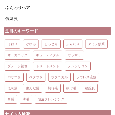
ふんわりヘア
低刺激
注目のキーワード
うねり
かゆみ
しっとり
ふんわり
アミノ酸系
オーガニック
キューティクル
サラサラ
ダメージ補修
トリートメント
ノンシリコン
パサつき
ベタつき
ボタニカル
ラウレス硫酸
低刺激
傷んだ髪
切れ毛
抜け毛
敏感肌
白髪
薄毛
頭皮クレンジング
サイト内検索